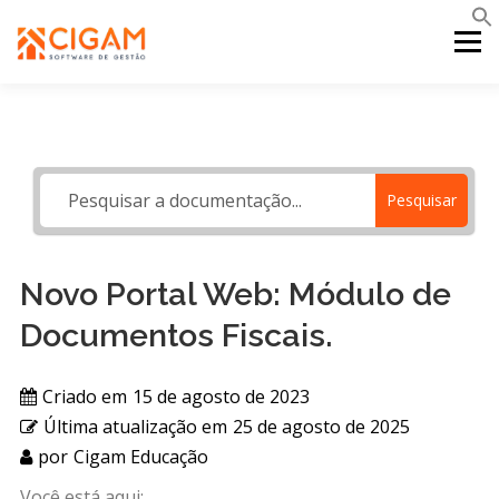
Pular
para
Menu
o
conteúdo
INÍCIO
NOVIDADES DA VERSÃO
PDV
Pesquisar
PORTAL WEB
MOBILE
SUPORTE
Novo Portal Web: Módulo de
Documentos Fiscais.
Criado em
15 de agosto de 2023
Última atualização em
25 de agosto de 2025
por
Cigam Educação
Você está aqui: