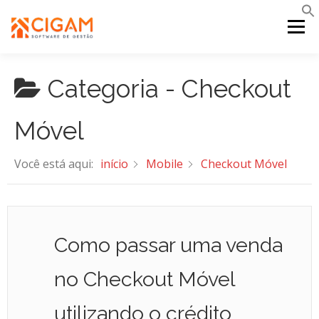
Pular
para
Menu
o
conteúdo
Categoria -
Checkout
INÍCIO
NOVIDADES DA VERSÃO
PDV
Móvel
PORTAL WEB
MOBILE
SUPORTE
Você está aqui:
início
Mobile
Checkout Móvel
Como passar uma venda
no Checkout Móvel
utilizando o crédito