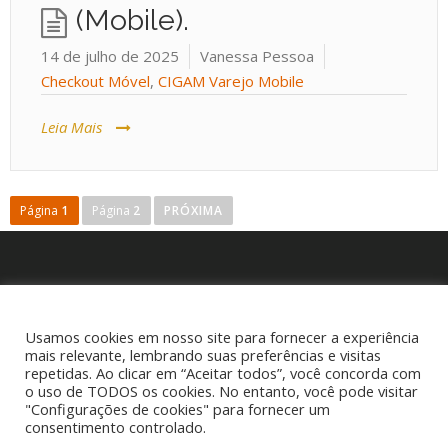
(Mobile).
14 de julho de 2025
Vanessa Pessoa
Checkout Móvel
,
CIGAM Varejo Mobile
Leia Mais
Página
1
Página
2
PRÓXIMA
P
a
g
i
n
P
a
e
ç
Usamos cookies em nosso site para fornecer a experiência
s
ã
mais relevante, lembrando suas preferências e visitas
q
o
repetidas. Ao clicar em “Aceitar todos”, você concorda com
o uso de TODOS os cookies. No entanto, você pode visitar
d
u
"Configurações de cookies" para fornecer um
e
i
consentimento controlado.
p
s
Copyright © 2025 Cigam Gestor - Todos os Direitos Reservados