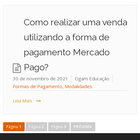
Como realizar uma venda
utilizando a forma de
pagamento Mercado
Pago?
30 de novembro de 2021
Cigam Educação
Formas de Pagamento
,
Modalidades
Leia Mais
Página
1
Página
2
Página
3
PRÓXIMA
P
a
g