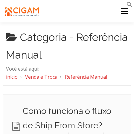
Pular
para
Menu
o
conteúdo
Categoria -
Referência
INÍCIO
NOVIDADES DA VERSÃO
PDV
Manual
PORTAL WEB
MOBILE
SUPORTE
Você está aqui:
início
Venda e Troca
Referência Manual
Como funciona o fluxo
de Ship From Store?