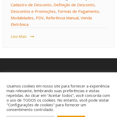
Cadastro de Desconto
,
Definição de Desconto
,
Descontos e Promoções
,
Formas de Pagamento
,
Modalidades
,
PDV
,
Referência Manual
,
Venda
Eletrônica
Leia Mais
P
e
Usamos cookies em nosso site para fornecer a experiência
s
mais relevante, lembrando suas preferências e visitas
q
repetidas. Ao clicar em “Aceitar todos”, você concorda com
o uso de TODOS os cookies. No entanto, você pode visitar
u
"Configurações de cookies" para fornecer um
i
consentimento controlado.
s
Copyright © 2025 Cigam Gestor - Todos os Direitos Reservados