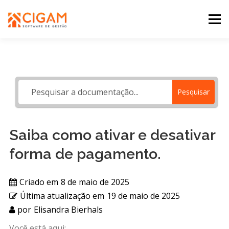
Pular
para
Menu
o
conteúdo
INÍCIO
NOVIDADES DA VERSÃO
PDV
Pesquisar
PORTAL WEB
MOBILE
SUPORTE
Saiba como ativar e desativar
forma de pagamento.
Criado em
8 de maio de 2025
Última atualização em
19 de maio de 2025
por
Elisandra Bierhals
Você está aqui: