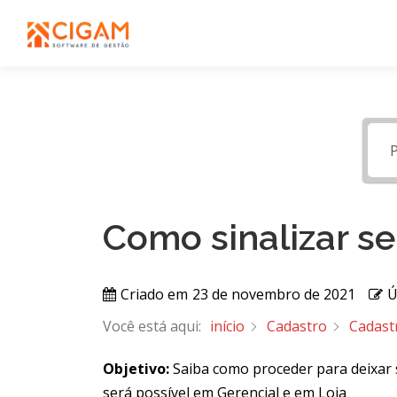
Pular
para
o
conteúdo
Como sinalizar se
Criado em
23 de novembro de 2021
Ú
Você está aqui:
início
Cadastro
Cadast
Objetivo:
Saiba como proceder para deixar s
será possível em Gerencial e em Loja