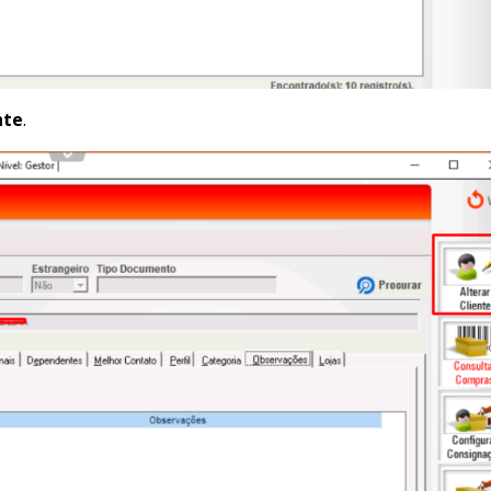
nte
.