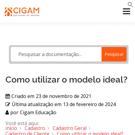
Pular
para
Menu
o
conteúdo
INÍCIO
NOVIDADES DA VERSÃO
PDV
Pesquisar
PORTAL WEB
MOBILE
SUPORTE
Como utilizar o modelo ideal?
Criado em
23 de novembro de 2021
Última atualização em
13 de fevereiro de 2024
por
Cigam Educação
Você está aqui:
início
Cadastro
Cadastro Geral
Cadastro de Cliente
Como utilizar o modelo ideal?