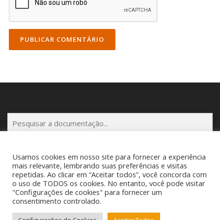
P
e
s
q
Usamos cookies em nosso site para fornecer a experiência
u
mais relevante, lembrando suas preferências e visitas
repetidas. Ao clicar em “Aceitar todos”, você concorda com
i
o uso de TODOS os cookies. No entanto, você pode visitar
s
Copyright © 2025 Cigam Gestor - Todos os Direitos Reservados
"Configurações de cookies" para fornecer um
a
Telefone: (53) 3260-1350 E-mail: suporte@cigamgestor.com.br
consentimento controlado.
r