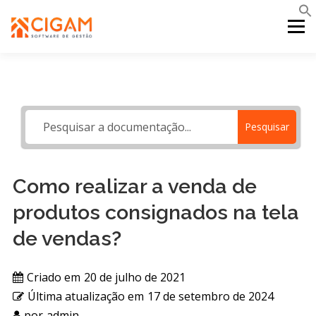
Pular
para
Menu
o
conteúdo
INÍCIO
NOVIDADES DA VERSÃO
PDV
Pesquisar
PORTAL WEB
MOBILE
SUPORTE
Como realizar a venda de
produtos consignados na tela
de vendas?
Criado em
20 de julho de 2021
Última atualização em
17 de setembro de 2024
por
admin