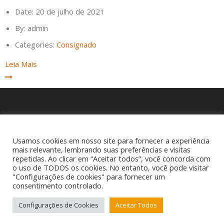
Date:
20 de julho de 2021
By:
admin
Categories:
Consignado
Leia Mais
P
e
Usamos cookies em nosso site para fornecer a experiência
s
mais relevante, lembrando suas preferências e visitas
q
repetidas. Ao clicar em “Aceitar todos”, você concorda com
o uso de TODOS os cookies. No entanto, você pode visitar
u
"Configurações de cookies" para fornecer um
i
consentimento controlado.
s
Copyright © 2025 Cigam Gestor - Todos os Direitos Reservados
a
Telefone: (53) 3260-1350 E-mail: suporte@cigamgestor.com.br
Configurações de Cookies
Aceitar Todos
r