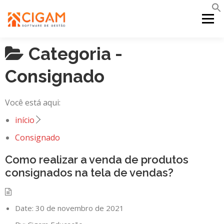
Pular
para
Menu
o
conteúdo
Categoria -
INÍCIO
NOVIDADES DA VERSÃO
PDV
Consignado
PORTAL WEB
MOBILE
SUPORTE
Você está aqui:
início
Consignado
Como realizar a venda de produtos
consignados na tela de vendas?
Date:
30 de novembro de 2021