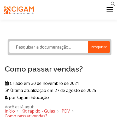
Pular
para
Menu
o
conteúdo
INÍCIO
NOVIDADES DA VERSÃO
PDV
Pesquisar
PORTAL WEB
MOBILE
SUPORTE
Como passar vendas?
Criado em
30 de novembro de 2021
Última atualização em
27 de agosto de 2025
por
Cigam Educação
Você está aqui:
início
Kit rápido - Guias
PDV
Como passar vendas?