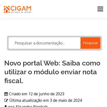
Pular
para
Menu
o
conteúdo
INÍCIO
NOVIDADES DA VERSÃO
PDV
Pesquisar
PORTAL WEB
MOBILE
SUPORTE
Novo portal Web: Saiba como
utilizar o módulo enviar nota
fiscal.
Criado em
12 de junho de 2023
Última atualização em
3 de maio de 2024
por
Elisandra Bierhals