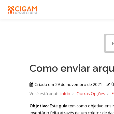
Pular
para
o
conteúdo
Como enviar arqui
Criado em
29 de novembro de 2021
Ú
Você está aqui:
início
Outras Opções
E
Objetivo:
Este guia tem como objetivo ensin
inventário feita através de um coletor de da