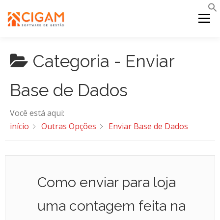
Pular
para
Menu
o
conteúdo
Categoria -
Enviar
INÍCIO
NOVIDADES DA VERSÃO
PDV
Base de Dados
PORTAL WEB
MOBILE
SUPORTE
Você está aqui:
início
Outras Opções
Enviar Base de Dados
Como enviar para loja
uma contagem feita na