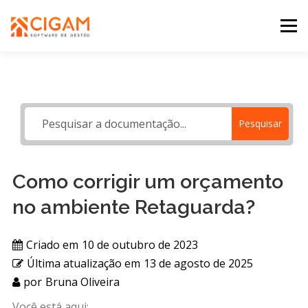
Pular
para
Menu
o
conteúdo
INÍCIO
NOVIDADES DA VERSÃO
PDV
Pesquisar
PORTAL WEB
MOBILE
SUPORTE
Como corrigir um orçamento
no ambiente Retaguarda?
Criado em
10 de outubro de 2023
Última atualização em
13 de agosto de 2025
por
Bruna Oliveira
Você está aqui: