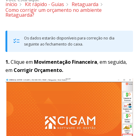
início
Kit rápido - Guias
Retaguarda
Como corrigir um orçamento no ambiente
Retaguarda?
Os dados estarão disponíveis para correção no dia
seguinte ao fechamento do caixa.
1.
Clique em
Movimentação Financeira
, em seguida,
em
Corrigir Orçamento.