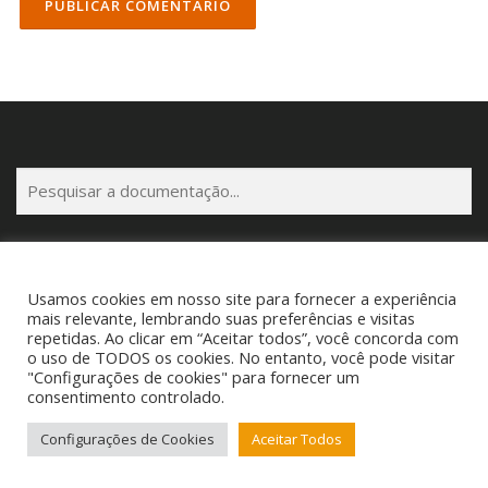
P
e
s
q
u
Usamos cookies em nosso site para fornecer a experiência
i
mais relevante, lembrando suas preferências e visitas
s
Copyright © 2025 Cigam Gestor - Todos os Direitos Reservados
repetidas. Ao clicar em “Aceitar todos”, você concorda com
a
Telefone: (53) 3260-1350 E-mail: suporte@cigamgestor.com.br
o uso de TODOS os cookies. No entanto, você pode visitar
"Configurações de cookies" para fornecer um
r
consentimento controlado.
Configurações de Cookies
Aceitar Todos