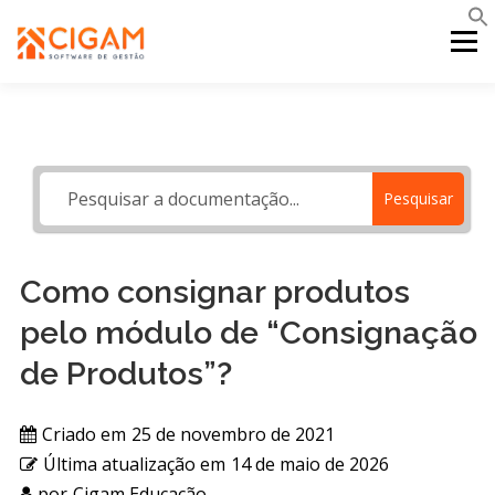
Pular
para
Menu
o
conteúdo
INÍCIO
NOVIDADES DA VERSÃO
PDV
Pesquisar
PORTAL WEB
MOBILE
SUPORTE
Como consignar produtos
pelo módulo de “Consignação
de Produtos”?
Criado em
25 de novembro de 2021
Última atualização em
14 de maio de 2026
por
Cigam Educação