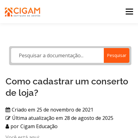
Pular
para
Menu
o
conteúdo
INÍCIO
NOVIDADES DA VERSÃO
PDV
Pesquisar
PORTAL WEB
MOBILE
SUPORTE
Como cadastrar um conserto
de loja?
Criado em
25 de novembro de 2021
Última atualização em
28 de agosto de 2025
por
Cigam Educação
Você está aqui: