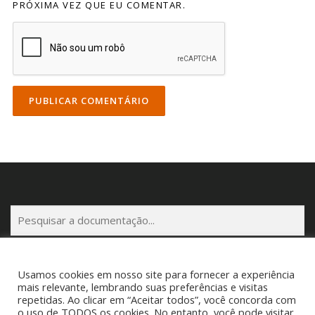
PRÓXIMA VEZ QUE EU COMENTAR.
P
e
s
q
Usamos cookies em nosso site para fornecer a experiência
u
mais relevante, lembrando suas preferências e visitas
i
repetidas. Ao clicar em “Aceitar todos”, você concorda com
s
Copyright © 2025 Cigam Gestor - Todos os Direitos Reservados
o uso de TODOS os cookies. No entanto, você pode visitar