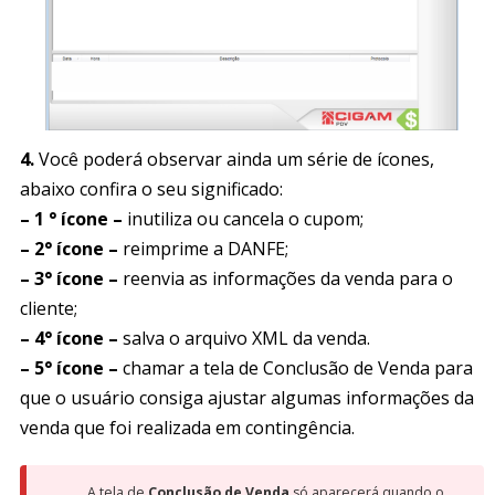
4.
Você poderá observar ainda um série de ícones,
abaixo confira o seu significado:
– 1 ° ícone –
inutiliza ou cancela o cupom;
– 2° ícone –
reimprime a DANFE;
– 3° ícone –
reenvia as informações da venda para o
cliente;
– 4° ícone –
salva o arquivo XML da venda.
– 5° ícone –
chamar a tela de Conclusão de Venda para
que o usuário consiga ajustar algumas informações da
venda que foi realizada em contingência.
A tela de
Conclusão de Venda
só aparecerá quando o