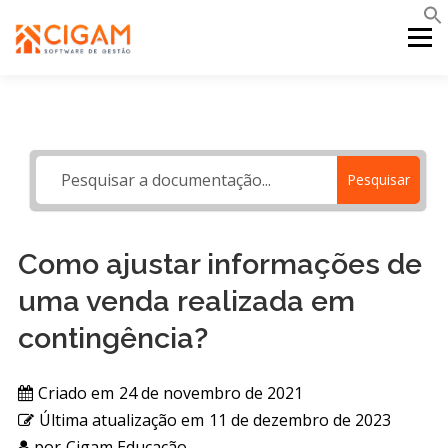
Pular
para
Menu
o
conteúdo
INÍCIO
NOVIDADES DA VERSÃO
PDV
Pesquisar
PORTAL WEB
MOBILE
SUPORTE
Como ajustar informações de
uma venda realizada em
contingência?
Criado em
24 de novembro de 2021
Última atualização em
11 de dezembro de 2023
por
Cigam Educação