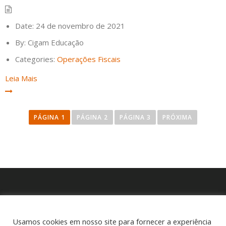
Date:
24 de novembro de 2021
By:
Cigam Educação
Categories:
Operações Fiscais
Leia Mais
P
a
PÁGINA
1
PÁGINA
2
PÁGINA
3
PRÓXIMA
g
i
n
a
ç
ã
P
o
e
d
Usamos cookies em nosso site para fornecer a experiência