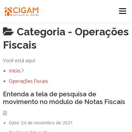
Pular
para
Menu
o
conteúdo
Categoria -
Operações
INÍCIO
NOVIDADES DA VERSÃO
PDV
Fiscais
PORTAL WEB
MOBILE
SUPORTE
Você está aqui:
início
Operações Fiscais
Entenda a tela de pesquisa de
movimento no módulo de Notas Fiscais
Date:
24 de novembro de 2021