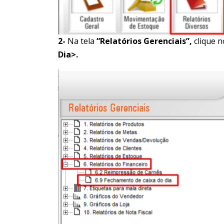
2-
Na tela
“Relatórios Gerenciais”,
clique n
Dia>.