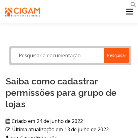
Pular
para
Menu
o
conteúdo
INÍCIO
NOVIDADES DA VERSÃO
PDV
Pesquisar
PORTAL WEB
MOBILE
SUPORTE
Saiba como cadastrar
permissões para grupo de
lojas
Criado em
24 de junho de 2022
Última atualização em
13 de julho de 2022
por
Cigam Educação