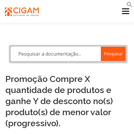
Pular
para
Menu
o
conteúdo
INÍCIO
NOVIDADES DA VERSÃO
PDV
Pesquisar
PORTAL WEB
MOBILE
SUPORTE
Promoção Compre X
quantidade de produtos e
ganhe Y de desconto no(s)
produto(s) de menor valor
(progressivo).