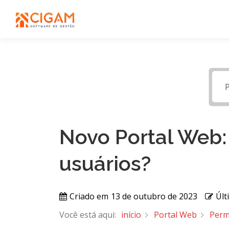
Pular
para
o
conteúdo
Novo Portal Web
usuários?
Criado em
13 de outubro de 2023
Últ
Você está aqui:
início
Portal Web
Perm