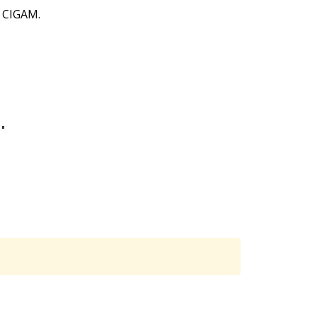
b CIGAM.
.