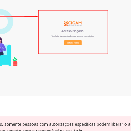
, somente pessoas com autorizações específicas podem liberar o a
 em contato com o responsável na sua
Loja.