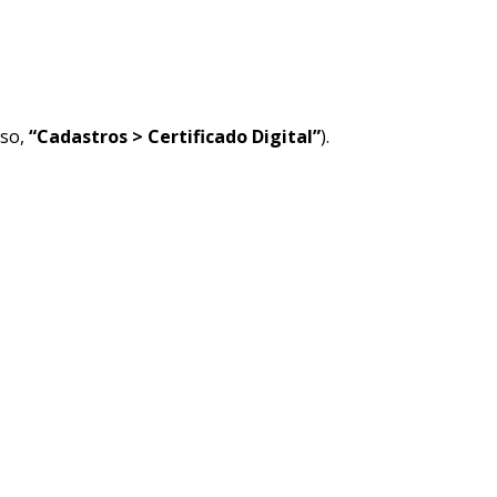
aso,
“Cadastros > Certificado Digital”
).