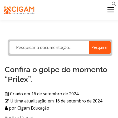
Pular
para
Menu
o
conteúdo
INÍCIO
NOVIDADES DA VERSÃO
PDV
Pesquisar
PORTAL WEB
MOBILE
SUPORTE
Confira o golpe do momento
“Prilex”.
Criado em
16 de setembro de 2024
Última atualização em
16 de setembro de 2024
por
Cigam Educação
Você está aqui: