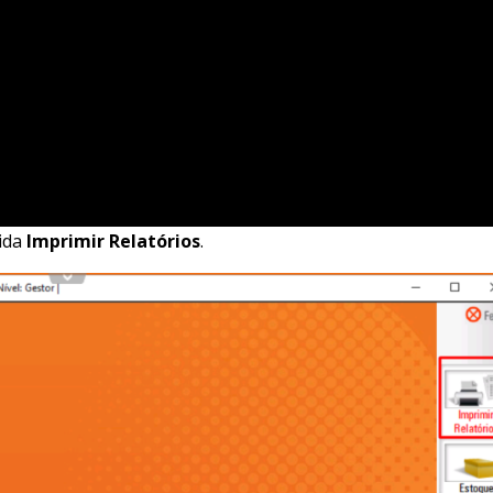
ida
Imprimir Relatórios
.