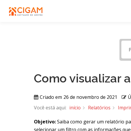
Pular
para
o
conteúdo
Como visualizar 
Criado em
26 de novembro de 2021
Ú
Você está aqui:
início
Relatórios
Impri
Objetivo:
Saiba como gerar um relatório pa
selecionar um filtro com as informações que