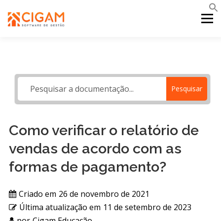
Pular
para
Menu
o
conteúdo
INÍCIO
NOVIDADES DA VERSÃO
PDV
Pesquisar
PORTAL WEB
MOBILE
SUPORTE
Como verificar o relatório de
vendas de acordo com as
formas de pagamento?
Criado em
26 de novembro de 2021
Última atualização em
11 de setembro de 2023
por
Cigam Educação