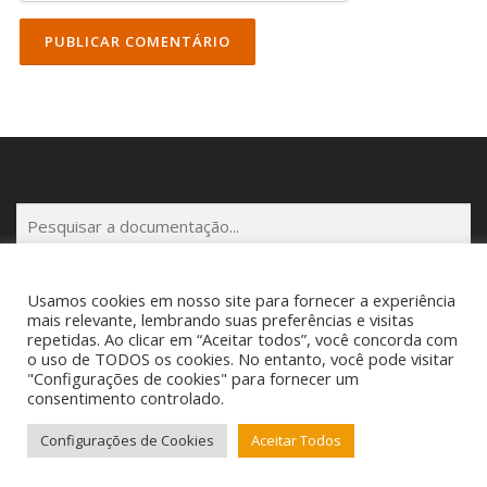
P
e
s
q
Usamos cookies em nosso site para fornecer a experiência
u
mais relevante, lembrando suas preferências e visitas
repetidas. Ao clicar em “Aceitar todos”, você concorda com
i
o uso de TODOS os cookies. No entanto, você pode visitar
s
Copyright © 2025 Cigam Gestor - Todos os Direitos Reservados
"Configurações de cookies" para fornecer um
a
Telefone: (53) 3260-1350 E-mail: suporte@cigamgestor.com.br
consentimento controlado.
r
Configurações de Cookies
Aceitar Todos