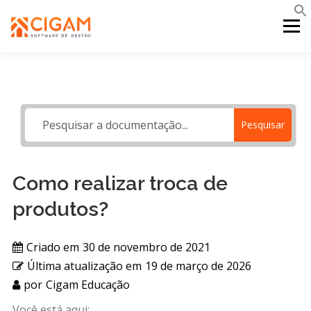
Pular
para
Menu
o
conteúdo
INÍCIO
NOVIDADES DA VERSÃO
PDV
Pesquisar
PORTAL WEB
MOBILE
SUPORTE
Como realizar troca de
produtos?
Criado em
30 de novembro de 2021
Última atualização em
19 de março de 2026
por
Cigam Educação
Você está aqui: