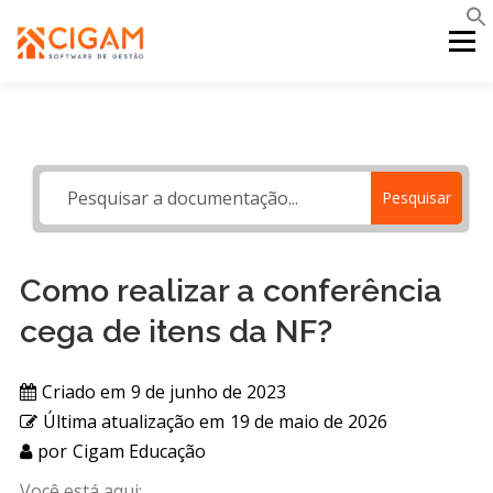
Pular
para
Menu
o
conteúdo
INÍCIO
NOVIDADES DA VERSÃO
PDV
Pesquisar
PORTAL WEB
MOBILE
SUPORTE
Como realizar a conferência
cega de itens da NF?
Criado em
9 de junho de 2023
Última atualização em
19 de maio de 2026
por
Cigam Educação
Você está aqui: