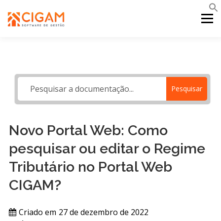
Pular
para
Menu
o
conteúdo
INÍCIO
NOVIDADES DA VERSÃO
PDV
Pesquisar
PORTAL WEB
MOBILE
SUPORTE
Novo Portal Web: Como
pesquisar ou editar o Regime
Tributário no Portal Web
CIGAM?
Criado em
27 de dezembro de 2022