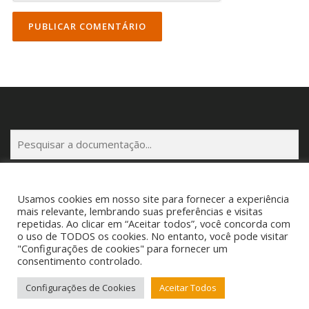
P
e
s
q
Usamos cookies em nosso site para fornecer a experiência
u
mais relevante, lembrando suas preferências e visitas
i
repetidas. Ao clicar em “Aceitar todos”, você concorda com
s
Copyright © 2025 Cigam Gestor - Todos os Direitos Reservados
o uso de TODOS os cookies. No entanto, você pode visitar
a
"Configurações de cookies" para fornecer um
Telefone: (53) 3260-1350 E-mail: suporte@cigamgestor.com.br
consentimento controlado.
r
Configurações de Cookies
Aceitar Todos