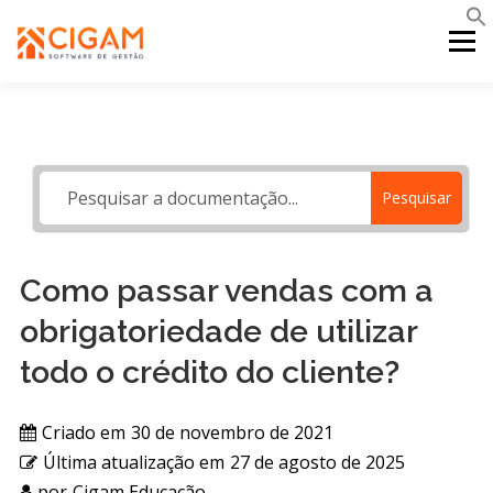
Pular
para
Menu
o
conteúdo
INÍCIO
NOVIDADES DA VERSÃO
PDV
Pesquisar
PORTAL WEB
MOBILE
SUPORTE
Como passar vendas com a
obrigatoriedade de utilizar
todo o crédito do cliente?
Criado em
30 de novembro de 2021
Última atualização em
27 de agosto de 2025
por
Cigam Educação