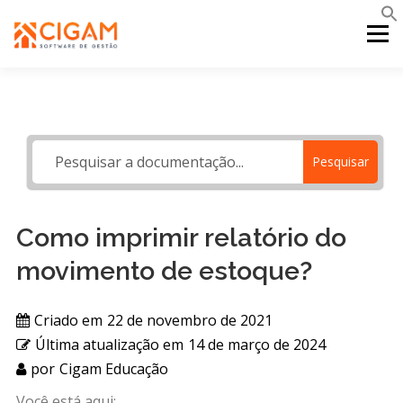
Pular
para
Menu
o
conteúdo
INÍCIO
NOVIDADES DA VERSÃO
PDV
Pesquisar
PORTAL WEB
MOBILE
SUPORTE
Como imprimir relatório do
movimento de estoque?
Criado em
22 de novembro de 2021
Última atualização em
14 de março de 2024
por
Cigam Educação
Você está aqui: