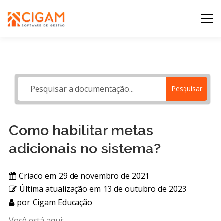
Pular
para
Menu
o
conteúdo
INÍCIO
NOVIDADES DA VERSÃO
PDV
Pesquisar
PORTAL WEB
MOBILE
SUPORTE
Como habilitar metas
adicionais no sistema?
Criado em
29 de novembro de 2021
Última atualização em
13 de outubro de 2023
por
Cigam Educação
Você está aqui: