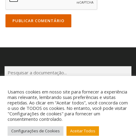
P
e
s
q
Usamos cookies em nosso site para fornecer a experiência
mais relevante, lembrando suas preferências e visitas
u
repetidas. Ao clicar em “Aceitar todos”, você concorda com
i
o uso de TODOS os cookies. No entanto, você pode visitar
s
Copyright © 2025 Cigam Gestor - Todos os Direitos Reservados
"Configurações de cookies" para fornecer um
a
Telefone: (53) 3260-1350 E-mail: suporte@cigamgestor.com.br
consentimento controlado.
r
Configurações de Cookies
Aceitar Todos