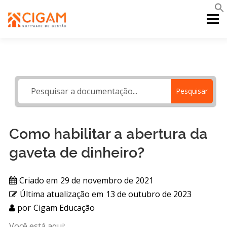
Pular
para
Menu
o
conteúdo
INÍCIO
NOVIDADES DA VERSÃO
PDV
Pesquisar
PORTAL WEB
MOBILE
SUPORTE
Como habilitar a abertura da
gaveta de dinheiro?
Criado em
29 de novembro de 2021
Última atualização em
13 de outubro de 2023
por
Cigam Educação
Você está aqui: