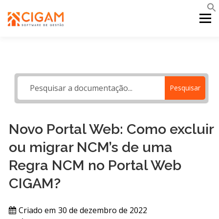
Pular
para
Menu
o
conteúdo
INÍCIO
NOVIDADES DA VERSÃO
PDV
Pesquisar
PORTAL WEB
MOBILE
SUPORTE
Novo Portal Web: Como excluir
ou migrar NCM’s de uma
Regra NCM no Portal Web
CIGAM?
Criado em
30 de dezembro de 2022