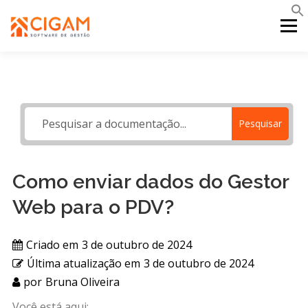
Pular
para
Menu
o
conteúdo
INÍCIO
NOVIDADES DA VERSÃO
PDV
Pesquisar
PORTAL WEB
MOBILE
SUPORTE
Como enviar dados do Gestor
Web para o PDV?
Criado em
3 de outubro de 2024
Última atualização em
3 de outubro de 2024
por
Bruna Oliveira
Você está aqui: