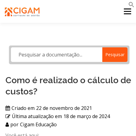
Pular
para
Menu
o
conteúdo
INÍCIO
NOVIDADES DA VERSÃO
PDV
Pesquisar
PORTAL WEB
MOBILE
SUPORTE
Como é realizado o cálculo de
custos?
Criado em
22 de novembro de 2021
Última atualização em
18 de março de 2024
por
Cigam Educação
Você está aqui: