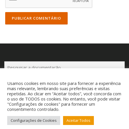
P
e
s
Usamos cookies em nosso site para fornecer a experiência
q
mais relevante, lembrando suas preferências e visitas
u
repetidas. Ao clicar em “Aceitar todos”, você concorda com
i
o uso de TODOS os cookies. No entanto, você pode visitar
"Configurações de cookies" para fornecer um
s
Copyright © 2025 Cigam Gestor - Todos os Direitos Reservados
consentimento controlado.
a
Telefone: (53) 3260-1350 E-mail: suporte@cigamgestor.com.br
r
Configurações de Cookies
Aceitar Todos