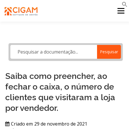
Pular
para
Menu
o
conteúdo
INÍCIO
NOVIDADES DA VERSÃO
PDV
Pesquisar
PORTAL WEB
MOBILE
SUPORTE
Saiba como preencher, ao
fechar o caixa, o número de
clientes que visitaram a loja
por vendedor.
Criado em
29 de novembro de 2021