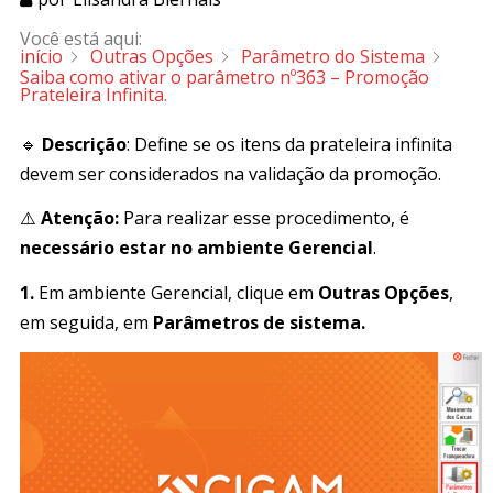
Você está aqui:
início
Outras Opções
Parâmetro do Sistema
Saiba como ativar o parâmetro nº363 – Promoção
Prateleira Infinita.
🔹
Descrição
: Define se os itens da prateleira infinita
devem ser considerados na validação da promoção.
⚠️
Atenção:
Para realizar esse procedimento, é
necessário estar no ambiente Gerencial
.
1.
Em ambiente Gerencial, clique em
Outras Opções
,
em seguida, em
Parâmetros de sistema.