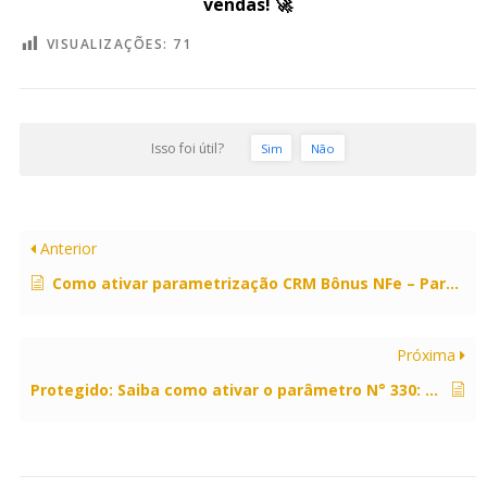
vendas! 🚀
VISUALIZAÇÕES:
71
Isso foi útil?
Sim
Não
Anterior
Como ativar parametrização CRM Bônus NFe – Parâmetro 382.
Próxima
Protegido: Saiba como ativar o parâmetro N° 330: Definição da Categoria de Clientes Carmen Stefffens.