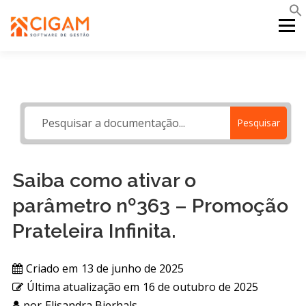
Pular
para
Menu
o
conteúdo
INÍCIO
NOVIDADES DA VERSÃO
PDV
Pesquisar
PORTAL WEB
MOBILE
SUPORTE
Saiba como ativar o
parâmetro nº363 – Promoção
Prateleira Infinita.
Criado em
13 de junho de 2025
Última atualização em
16 de outubro de 2025
por
Elisandra Bierhals