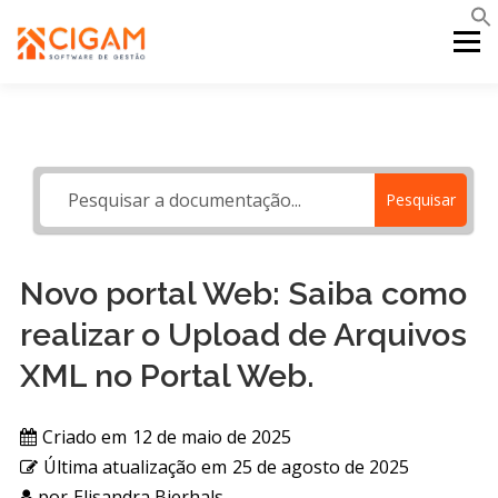
Pular
para
Menu
o
conteúdo
INÍCIO
NOVIDADES DA VERSÃO
PDV
Pesquisar
PORTAL WEB
MOBILE
SUPORTE
Novo portal Web: Saiba como
realizar o Upload de Arquivos
XML no Portal Web.
Criado em
12 de maio de 2025
Última atualização em
25 de agosto de 2025
por
Elisandra Bierhals