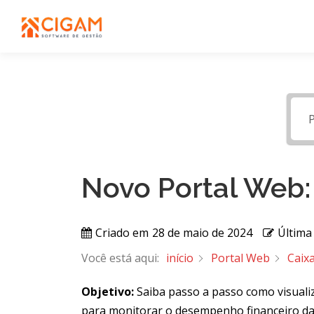
Pular
para
o
conteúdo
Novo Portal Web:
Criado em
28 de maio de 2024
Última
Você está aqui:
início
Portal Web
Caix
Objetivo:
Saiba passo a passo como visuali
para monitorar o desempenho financeiro da 