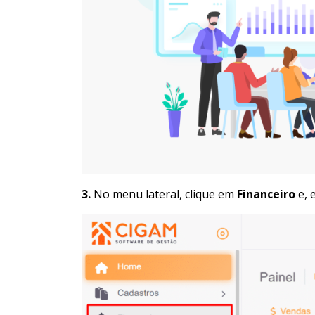
3.
No menu lateral, clique em
Financeiro
e, 