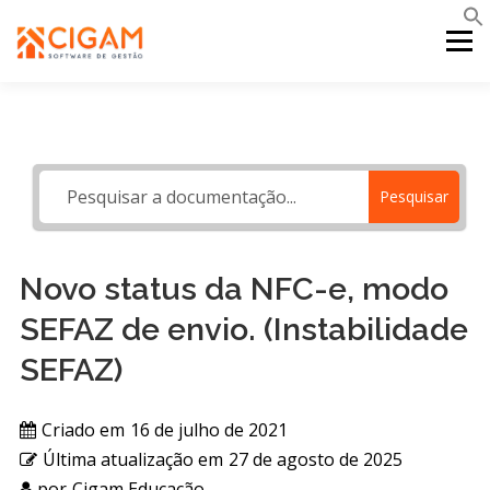
Pular
para
Menu
o
conteúdo
INÍCIO
NOVIDADES DA VERSÃO
PDV
Pesquisar
PORTAL WEB
MOBILE
SUPORTE
Novo status da NFC-e, modo
SEFAZ de envio. (Instabilidade
SEFAZ)
Criado em
16 de julho de 2021
Última atualização em
27 de agosto de 2025
por
Cigam Educação