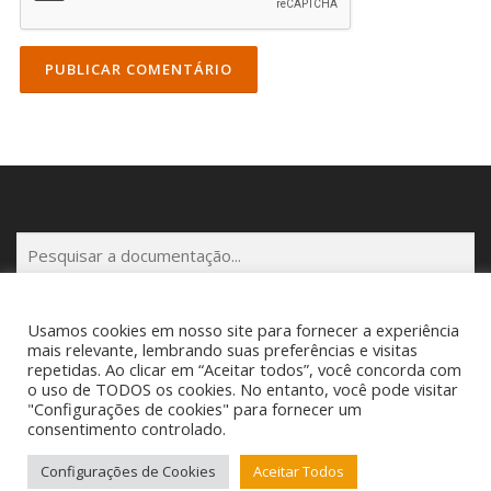
P
e
s
q
Usamos cookies em nosso site para fornecer a experiência
u
mais relevante, lembrando suas preferências e visitas
repetidas. Ao clicar em “Aceitar todos”, você concorda com
i
o uso de TODOS os cookies. No entanto, você pode visitar
s
Copyright © 2025 Cigam Gestor - Todos os Direitos Reservados
"Configurações de cookies" para fornecer um
a
Telefone: (53) 3260-1350 E-mail: suporte@cigamgestor.com.br
consentimento controlado.
r
Configurações de Cookies
Aceitar Todos