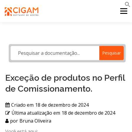
Pular
para
Menu
o
conteúdo
INÍCIO
NOVIDADES DA VERSÃO
PDV
Pesquisar
PORTAL WEB
MOBILE
SUPORTE
Exceção de produtos no Perfil
de Comissionamento.
Criado em
18 de dezembro de 2024
Última atualização em
18 de dezembro de 2024
por
Bruna Oliveira
Você está aqui: