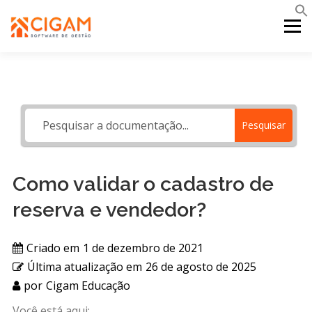
Pular
para
Menu
o
conteúdo
INÍCIO
NOVIDADES DA VERSÃO
PDV
Pesquisar
PORTAL WEB
MOBILE
SUPORTE
Como validar o cadastro de
reserva e vendedor?
Criado em
1 de dezembro de 2021
Última atualização em
26 de agosto de 2025
por
Cigam Educação
Você está aqui: