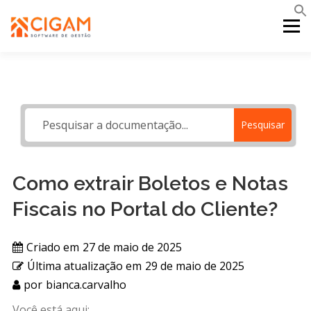
Pular
para
Menu
o
conteúdo
INÍCIO
NOVIDADES DA VERSÃO
PDV
Pesquisar
PORTAL WEB
MOBILE
SUPORTE
Como extrair Boletos e Notas
Fiscais no Portal do Cliente?
Criado em
27 de maio de 2025
Última atualização em
29 de maio de 2025
por
bianca.carvalho
Você está aqui: