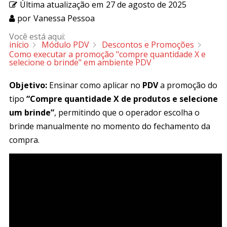
Última atualização em
27 de agosto de 2025
por
Vanessa Pessoa
Você está aqui:
início
Módulo PDV
Descontos e Promoções
Como executar a promoção "compre quantidade X e
selecione o brinde" em ambiente PDV
Objetivo:
Ensinar como aplicar no
PDV
a promoção do
tipo
“Compre quantidade X de produtos e selecione
um brinde”
, permitindo que o operador escolha o
brinde manualmente no momento do fechamento da
compra.