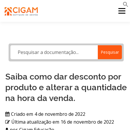
Pular
para
Menu
o
conteúdo
INÍCIO
NOVIDADES DA VERSÃO
PDV
Pesquisar
PORTAL WEB
MOBILE
SUPORTE
Saiba como dar desconto por
produto e alterar a quantidade
na hora da venda.
Criado em
4 de novembro de 2022
Última atualização em
16 de novembro de 2022
por
Cigam Educação