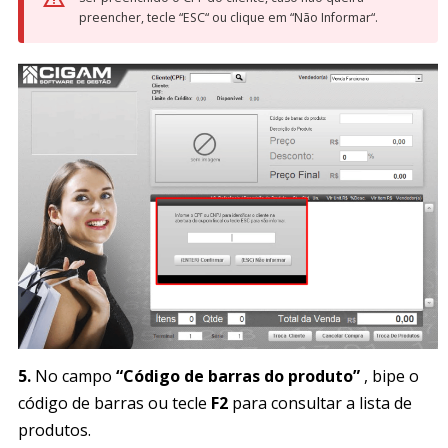
preencher, tecle “ESC“ ou clique em “Não Informar“.
5.
No campo
“Código de barras do produto”
, bipe o
código de barras ou tecle
F2
para consultar a lista de
produtos.