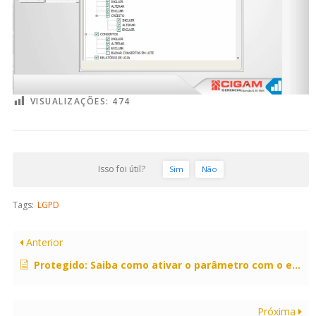
VISUALIZAÇÕES:
474
Isso foi útil?
Sim
Não
Tags:
LGPD
Anterior
Protegido: Saiba como ativar o parâmetro com o endereço de e-mail do responsável pelo tratamento de dados pessoais (LGPD).
Próxima