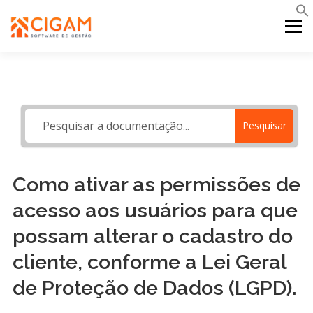
Pular
para
Menu
o
conteúdo
INÍCIO
NOVIDADES DA VERSÃO
PDV
Pesquisar
PORTAL WEB
MOBILE
SUPORTE
Como ativar as permissões de
acesso aos usuários para que
possam alterar o cadastro do
cliente, conforme a Lei Geral
de Proteção de Dados (LGPD).