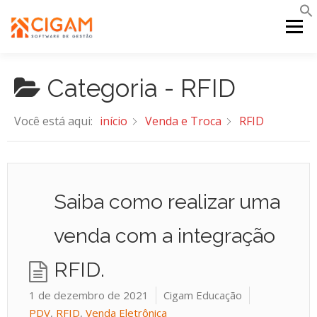
Pular
para
Menu
o
conteúdo
Categoria -
RFID
INÍCIO
NOVIDADES DA VERSÃO
PDV
Você está aqui:
início
Venda e Troca
RFID
PORTAL WEB
MOBILE
SUPORTE
Saiba como realizar uma
venda com a integração
RFID.
1 de dezembro de 2021
Cigam Educação
PDV
,
RFID
,
Venda Eletrônica