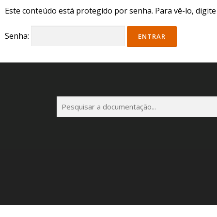
Este conteúdo está protegido por senha. Para vê-lo, digit
Senha:
P
e
s
q
u
i
s
a
r