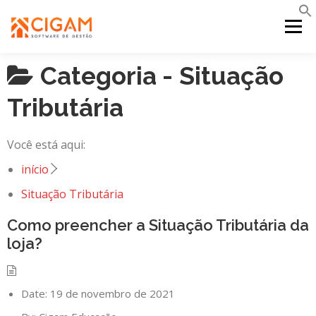
Pular
para
Menu
o
conteúdo
Categoria -
Situação
INÍCIO
NOVIDADES DA VERSÃO
PDV
Tributária
PORTAL WEB
MOBILE
SUPORTE
Você está aqui:
início
Situação Tributária
Como preencher a Situação Tributária da
loja?
Date:
19 de novembro de 2021