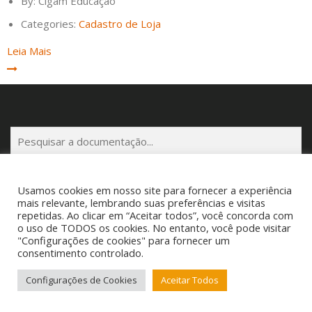
By:
Cigam Educação
Categories:
Cadastro de Loja
Leia Mais
P
e
s
q
Usamos cookies em nosso site para fornecer a experiência
u
mais relevante, lembrando suas preferências e visitas
i
repetidas. Ao clicar em “Aceitar todos”, você concorda com
o uso de TODOS os cookies. No entanto, você pode visitar
s
Copyright © 2025 Cigam Gestor - Todos os Direitos Reservados
"Configurações de cookies" para fornecer um
a
Telefone: (53) 3260-1350 E-mail: suporte@cigamgestor.com.br
consentimento controlado.
r
Configurações de Cookies
Aceitar Todos