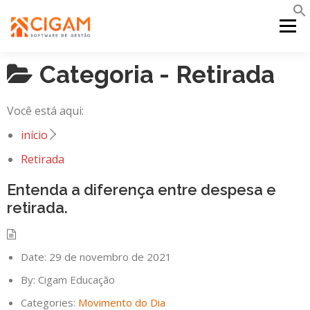
Pular
para
Menu
o
conteúdo
Categoria -
Retirada
INÍCIO
NOVIDADES DA VERSÃO
PDV
Você está aqui:
PORTAL WEB
MOBILE
SUPORTE
início
Retirada
Entenda a diferença entre despesa e
retirada.
Date:
29 de novembro de 2021
By:
Cigam Educação
Categories:
Movimento do Dia