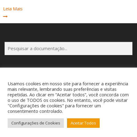
Leia Mais
P
e
s
q
u
i
Usamos cookies em nosso site para fornecer a experiência
s
Copyright © 2025 Cigam Gestor - Todos os Direitos Reservados
mais relevante, lembrando suas preferências e visitas
a
repetidas. Ao clicar em “Aceitar todos”, você concorda com
Telefone: (53) 3260-1350 E-mail: suporte@cigamgestor.com.br
o uso de TODOS os cookies. No entanto, você pode visitar
r
"Configurações de cookies" para fornecer um
consentimento controlado.
Configurações de Cookies
Aceitar Todos